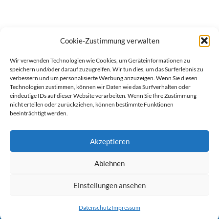
Cookie-Zustimmung verwalten
Wir verwenden Technologien wie Cookies, um Geräteinformationen zu
speichern und/oder darauf zuzugreifen. Wir tun dies, um das Surferlebnis zu
verbessern und um personalisierte Werbung anzuzeigen. Wenn Sie diesen
Technologien zustimmen, können wir Daten wie das Surfverhalten oder
eindeutige IDs auf dieser Website verarbeiten. Wenn Sie Ihre Zustimmung
nicht erteilen oder zurückziehen, können bestimmte Funktionen
beeinträchtigt werden.
Akzeptieren
Ablehnen
werben auf Filstalexpress
Team
Impressum
Datenschutz
Einstellungen ansehen
© Copyright Filstalexpress.de.
Datenschutz
Impressum
Powered by Matthias Hehn,
MyWebstage.de
.