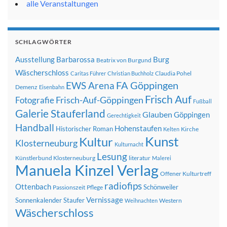
alle Veranstaltungen
SCHLAGWÖRTER
Ausstellung
Barbarossa
Burg
Beatrix von Burgund
Wäscherschloss
Claudia Pohel
Caritas Führer
Christian Buchholz
FA Göppingen
EWS Arena
Demenz
Eisenbahn
Frisch Auf
Frisch-Auf-Göppingen
Fotografie
Fußball
Galerie Stauferland
Glauben
Göppingen
Gerechtigkeit
Handball
Hohenstaufen
Historischer Roman
Kirche
Kelten
Kunst
Kultur
Klosterneuburg
Kulturnacht
Lesung
Künstlerbund Klosterneuburg
literatur
Malerei
Manuela Kinzel Verlag
Offener Kulturtreff
radiofips
Ottenbach
Schönweiler
Passionszeit
Pflege
Vernissage
Sonnenkalender
Staufer
Western
Weihnachten
Wäscherschloss