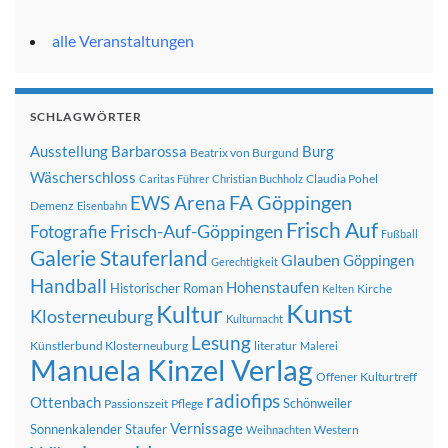
alle Veranstaltungen
SCHLAGWÖRTER
Ausstellung
Barbarossa
Burg
Beatrix von Burgund
Wäscherschloss
Claudia Pohel
Caritas Führer
Christian Buchholz
FA Göppingen
EWS Arena
Demenz
Eisenbahn
Frisch Auf
Frisch-Auf-Göppingen
Fotografie
Fußball
Galerie Stauferland
Glauben
Göppingen
Gerechtigkeit
Handball
Hohenstaufen
Historischer Roman
Kirche
Kelten
Kunst
Kultur
Klosterneuburg
Kulturnacht
Lesung
Künstlerbund Klosterneuburg
literatur
Malerei
Manuela Kinzel Verlag
Offener Kulturtreff
radiofips
Ottenbach
Schönweiler
Passionszeit
Pflege
Vernissage
Sonnenkalender
Staufer
Western
Weihnachten