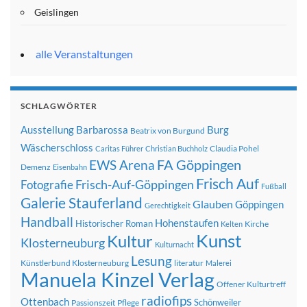
Geislingen
alle Veranstaltungen
SCHLAGWÖRTER
Ausstellung
Barbarossa
Burg
Beatrix von Burgund
Wäscherschloss
Claudia Pohel
Caritas Führer
Christian Buchholz
FA Göppingen
EWS Arena
Demenz
Eisenbahn
Frisch Auf
Frisch-Auf-Göppingen
Fotografie
Fußball
Galerie Stauferland
Glauben
Göppingen
Gerechtigkeit
Handball
Hohenstaufen
Historischer Roman
Kirche
Kelten
Kunst
Kultur
Klosterneuburg
Kulturnacht
Lesung
Künstlerbund Klosterneuburg
literatur
Malerei
Manuela Kinzel Verlag
Offener Kulturtreff
radiofips
Ottenbach
Schönweiler
Passionszeit
Pflege