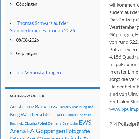
Göppingen
willkommen, e
zudem auf de
Das Polizeipr
Thomas Schwarz auf der
Württemberg. 
Sommerbühne Faurndau 2026
Göppingen, He
08/08/2026
von rund 922.
Polizeireviere
Göppingen
4.156 Quadratk
Inspektionen 
in erster Lini
alle Veranstaltungen
sorgt die Ver
Heidenheim, M
sind von Ulm, 
SCHLAGWÖRTER
zentralen Sit
Ausstellung
Barbarossa
Beatrix von Burgund
www.ppulm.po
Burg Wäscherschloss
Caritas Führer
Christian
EWS
PM Polizeipr
Claudia Pohel
Demenz
Buchholz
Eisenbahn
FA Göppingen
Arena
Fotografie
Frisch Auf