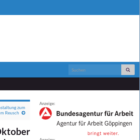
Search for:
Anzeige:
nstaltung zum
im Reusch
Oktober
Anzeige: