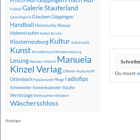
Frisch-Auf-Göppingen
Galerie Stauferland
Fußball
Glauben
Göppingen
Gerechtigkeit
Handball
Historischer Roman
Hohenstaufen
Kirche
Kelten
Kultur
Klosterneuburg
Kulturnacht
Kunst
Künstlerbund Klosterneuburg
Manuela
Lesung
Schreib
literatur
Malerei
Kinzel Verlag
Offener Kulturtreff
Du musst
a
radiofips
Ottenbach
Passionszeit
Pflege
Schönweiler
Sonnenkalender
Staufer
Vernissage
Western
Weihnachten
Wäscherschloss
Anzeige: