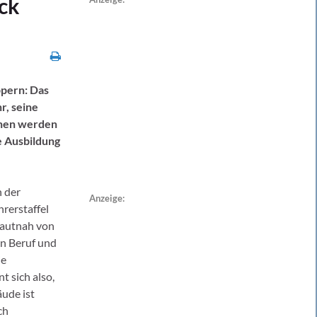
ick
ppern: Das
r, seine
innen werden
e Ausbildung
n der
Anzeige:
rerstaffel
hautnah von
en Beruf und
ie
t sich also,
ude ist
ch