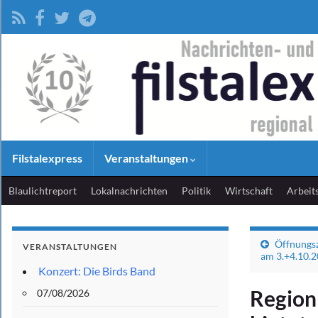
Filstalexpress
Veranstaltungen
Blaulichtreport
Lokalnachrichten
Politik
Wirtschaft
Arbeit
Öffnungsz
VERANSTALTUNGEN
am 3.+4.10.
Konzert: Die Birds Band
Region
07/08/2026