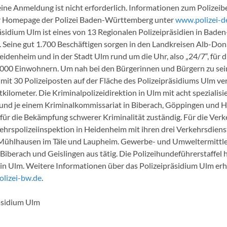
ine Anmeldung ist nicht erforderlich. Informationen zum Polizeibe
r Homepage der Polizei Baden-Württemberg unter
www.polizei-d
äsidium Ulm ist eines von 13 Regionalen Polizeipräsidien in Baden
Seine gut 1.700 Beschäftigen sorgen in den Landkreisen Alb-Don
idenheim und in der Stadt Ulm rund um die Uhr, also „24/7“, für d
000 Einwohnern. Um nah bei den Bürgerinnen und Bürgern zu sein
 mit 30 Polizeiposten auf der Fläche des Polizeipräsidiums Ulm vert
ilometer. Die Kriminalpolizeidirektion in Ulm mit acht spezialisi
und je einem Kriminalkommissariat in Biberach, Göppingen und H
e für die Bekämpfung schwerer Kriminalität zuständig. Für die Verk
kehrspolizeiinspektion in Heidenheim mit ihren drei Verkehrsdiens
ühlhausen im Täle und Laupheim. Gewerbe- und Umweltermittler
Biberach und Geislingen aus tätig. Die Polizeihundeführerstaffel 
z in Ulm. Weitere Informationen über das Polizeipräsidium Ulm erh
lizei-bw.de
.
äsidium Ulm