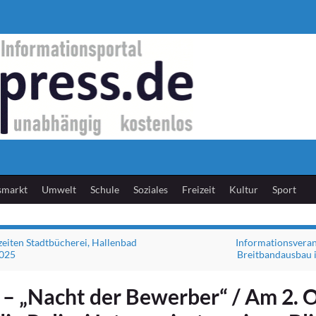
smarkt
Umwelt
Schule
Soziales
Freizeit
Kultur
Sport
eiten Stadtbücherei, Hallenbad
Informationsvera
2025
Breitbandausbau 
 – „Nacht der Bewerber“ / Am 2. 