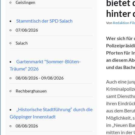
bietet 
Geislingen
hinter 
Stammtisch der SPD Salach
Von
Redaktion Fil
07/08/2026
Wer sich für 
Salach
Polizeipräsid
Pforten für I
an diesem Abe
Gartenmarkt "Sommer-Blüten-
und das Bache
Träume" 2026
08/08/2026 - 09/08/2026
Auch eine jung
Kriminalpoliz
Rechberghasuen
samt Diensthu
ihren Eindrüc
„Historische Stadtführung“ durch die
aus dem Beruf
Göppinger Innenstadt
Möglichkeit, s
im „Neuen Bau
08/08/2026
mitten in der