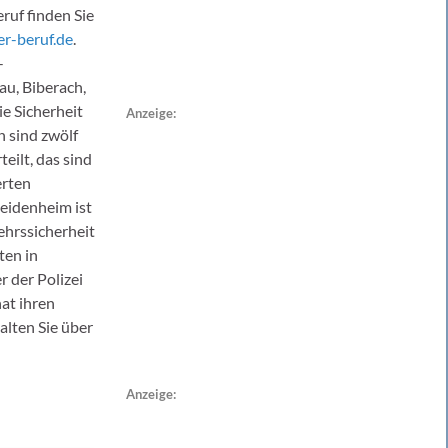
ruf finden Sie
er-beruf.de
.
-
au, Biberach,
ie Sicherheit
Anzeige:
 sind zwölf
eilt, das sind
erten
eidenheim ist
ehrssicherheit
ten in
 der Polizei
hat ihren
alten Sie über
Anzeige: