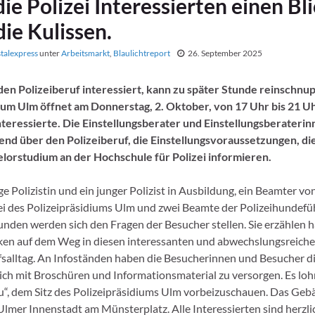
die Polizei Interessierten einen Bl
die Kulissen.
stalexpress
unter
Arbeitsmarkt
,
Blaulichtreport
26. September 2025
den Polizeiberuf interessiert, kann zu später Stunde reinschnu
ium Ulm öffnet am Donnerstag, 2. Oktober, von 17 Uhr bis 21 Uh
nteressierte. Die Einstellungsberater und Einstellungsberater
nd über den Polizeiberuf, die Einstellungsvoraussetzungen, di
lorstudium an der Hochschule für Polizei informieren.
e Polizistin und ein junger Polizist in Ausbildung, ein Beamter vo
ei des Polizeipräsidiums Ulm und zwei Beamte der Polizeihundefüh
nden werden sich den Fragen der Besucher stellen. Sie erzählen 
ken auf dem Weg in diesen interessanten und abwechslungsreich
salltag. An Infoständen haben die Besucherinnen und Besucher d
ich mit Broschüren und Informationsmaterial zu versorgen. Es lohn
“, dem Sitz des Polizeipräsidiums Ulm vorbeizuschauen. Das Gebä
 Ulmer Innenstadt am Münsterplatz. Alle Interessierten sind herzli