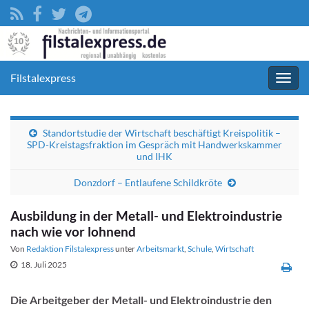
Filstalexpress
Navig
umsc
Standortstudie der Wirtschaft beschäftigt Kreispolitik –
SPD-Kreistagsfraktion im Gespräch mit Handwerkskammer
und IHK
Donzdorf – Entlaufene Schildkröte
Ausbildung in der Metall- und Elektroindustrie
nach wie vor lohnend
Von
Redaktion Filstalexpress
unter
Arbeitsmarkt
,
Schule
,
Wirtschaft
18. Juli 2025
Die Arbeitgeber der Metall- und Elektroindustrie den