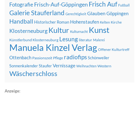
Frisch Auf
Frisch-Auf-Göppingen
Fotografie
Fußball
Galerie Stauferland
Glauben
Göppingen
Gerechtigkeit
Handball
Hohenstaufen
Historischer Roman
Kirche
Kelten
Kunst
Kultur
Klosterneuburg
Kulturnacht
Lesung
Künstlerbund Klosterneuburg
literatur
Malerei
Manuela Kinzel Verlag
Offener Kulturtreff
radiofips
Ottenbach
Schönweiler
Passionszeit
Pflege
Vernissage
Sonnenkalender
Staufer
Western
Weihnachten
Wäscherschloss
Anzeige: