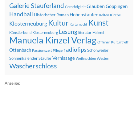
Galerie Stauferland
Glauben
Göppingen
Gerechtigkeit
Handball
Hohenstaufen
Historischer Roman
Kirche
Kelten
Kunst
Kultur
Klosterneuburg
Kulturnacht
Lesung
Künstlerbund Klosterneuburg
literatur
Malerei
Manuela Kinzel Verlag
Offener Kulturtreff
radiofips
Ottenbach
Schönweiler
Passionszeit
Pflege
Vernissage
Sonnenkalender
Staufer
Western
Weihnachten
Wäscherschloss
Anzeige: