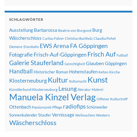
SCHLAGWÖRTER
Ausstellung
Barbarossa
Burg
Beatrix von Burgund
Wäscherschloss
Claudia Pohel
Caritas Führer
Christian Buchholz
FA Göppingen
EWS Arena
Demenz
Eisenbahn
Frisch Auf
Frisch-Auf-Göppingen
Fotografie
Fußball
Galerie Stauferland
Glauben
Göppingen
Gerechtigkeit
Handball
Hohenstaufen
Historischer Roman
Kirche
Kelten
Kunst
Kultur
Klosterneuburg
Kulturnacht
Lesung
Künstlerbund Klosterneuburg
literatur
Malerei
Manuela Kinzel Verlag
Offener Kulturtreff
radiofips
Ottenbach
Schönweiler
Passionszeit
Pflege
Vernissage
Sonnenkalender
Staufer
Western
Weihnachten
Wäscherschloss