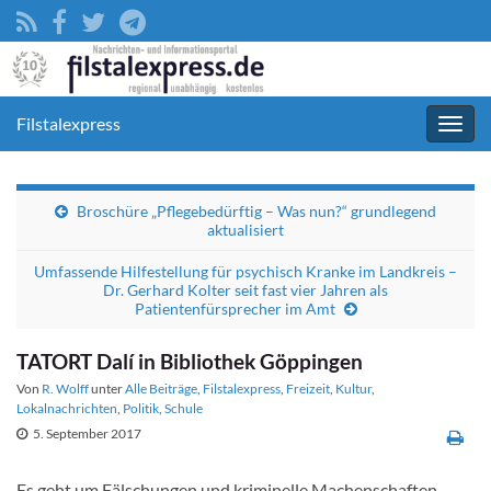
Filstalexpress
Navig
umsc
Broschüre „Pflegebedürftig – Was nun?“ grundlegend
aktualisiert
Umfassende Hilfestellung für psychisch Kranke im Landkreis –
Dr. Gerhard Kolter seit fast vier Jahren als
Patientenfürsprecher im Amt
TATORT Dalí in Bibliothek Göppingen
Von
R. Wolff
unter
Alle Beiträge
,
Filstalexpress
,
Freizeit
,
Kultur
,
Lokalnachrichten
,
Politik
,
Schule
5. September 2017
Es geht um Fälschungen und kriminelle Machenschaften –