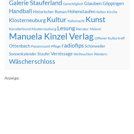
Galerie Stauferland
Glauben
Göppingen
Gerechtigkeit
Handball
Hohenstaufen
Historischer Roman
Kirche
Kelten
Kunst
Kultur
Klosterneuburg
Kulturnacht
Lesung
Künstlerbund Klosterneuburg
literatur
Malerei
Manuela Kinzel Verlag
Offener Kulturtreff
radiofips
Ottenbach
Schönweiler
Passionszeit
Pflege
Vernissage
Sonnenkalender
Staufer
Western
Weihnachten
Wäscherschloss
Anzeige: