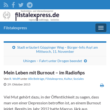
Filstalexpress
Navig
umsc
Stadt erläutert Göppinger Weg – Bürger-Info Asyl am
Mittwoch, 11. November
Uhingen – Fahrt unter Drogen beendet
Mein Leben mit Burnout – im Radiofips
Von
R. Wolff
unter
Alle Beiträge
,
Filstalexpress
,
Kultur
,
Soziales
29. Oktober 2015
Viel Mut gehört dazu, in der Öffentlichkeit zu sagen, dass
man von einer Depression betroffen ist, an einem Burnout
leidet. Bereits im Jahr 2012 hatte Marcus Jäck aus