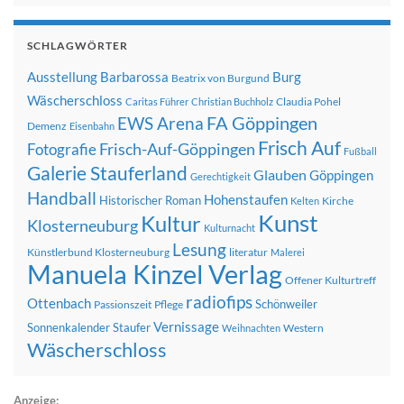
SCHLAGWÖRTER
Ausstellung
Barbarossa
Burg
Beatrix von Burgund
Wäscherschloss
Claudia Pohel
Caritas Führer
Christian Buchholz
FA Göppingen
EWS Arena
Demenz
Eisenbahn
Frisch Auf
Frisch-Auf-Göppingen
Fotografie
Fußball
Galerie Stauferland
Glauben
Göppingen
Gerechtigkeit
Handball
Hohenstaufen
Historischer Roman
Kirche
Kelten
Kunst
Kultur
Klosterneuburg
Kulturnacht
Lesung
Künstlerbund Klosterneuburg
literatur
Malerei
Manuela Kinzel Verlag
Offener Kulturtreff
radiofips
Ottenbach
Schönweiler
Passionszeit
Pflege
Vernissage
Sonnenkalender
Staufer
Western
Weihnachten
Wäscherschloss
Anzeige: