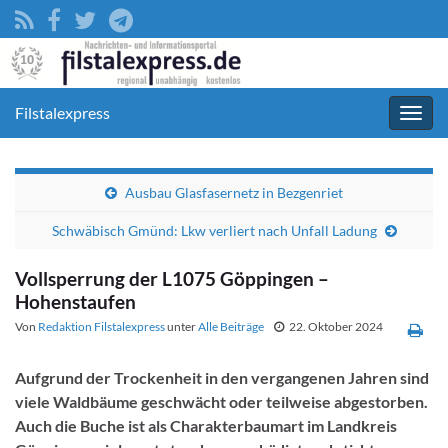
Filstalexpress
Navig
umsc
Ausbau Glasfasernetz in Bezgenriet
Schwäbisch Gmünd: Lkw verliert nach Unfall Ladung
Vollsperrung der L1075 Göppingen –
Hohenstaufen
Von
Redaktion Filstalexpress
unter
Alle Beiträge
22. Oktober 2024
Aufgrund der Trockenheit in den vergangenen Jahren sind
viele Waldbäume geschwächt oder teilweise abgestorben.
Auch die Buche ist als Charakterbaumart im Landkreis