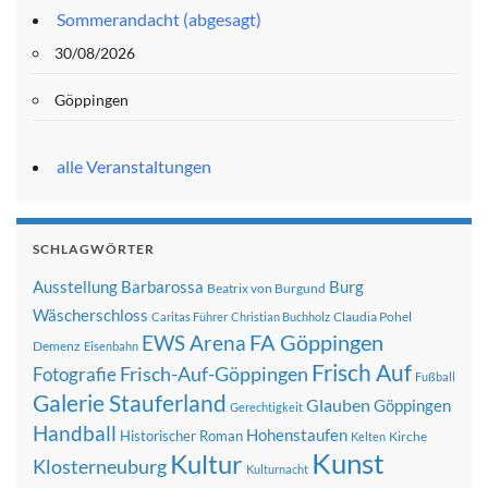
Sommerandacht (abgesagt)
30/08/2026
Göppingen
alle Veranstaltungen
SCHLAGWÖRTER
Ausstellung
Barbarossa
Burg
Beatrix von Burgund
Wäscherschloss
Claudia Pohel
Caritas Führer
Christian Buchholz
FA Göppingen
EWS Arena
Demenz
Eisenbahn
Frisch Auf
Frisch-Auf-Göppingen
Fotografie
Fußball
Galerie Stauferland
Glauben
Göppingen
Gerechtigkeit
Handball
Hohenstaufen
Historischer Roman
Kirche
Kelten
Kunst
Kultur
Klosterneuburg
Kulturnacht