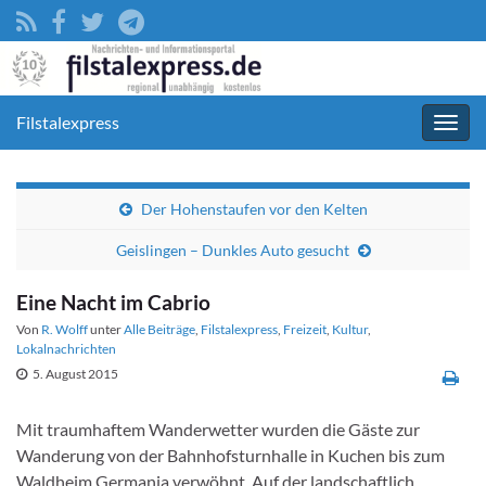
Filstalexpress
Navig
umsc
Der Hohenstaufen vor den Kelten
Geislingen – Dunkles Auto gesucht
Eine Nacht im Cabrio
Von
R. Wolff
unter
Alle Beiträge
,
Filstalexpress
,
Freizeit
,
Kultur
,
Lokalnachrichten
5. August 2015
Mit traumhaftem Wanderwetter wurden die Gäste zur
Wanderung von der Bahnhofsturnhalle in Kuchen bis zum
Waldheim Germania verwöhnt. Auf der landschaftlich