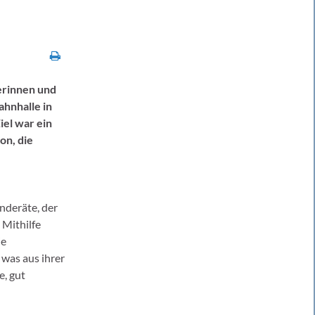
erinnen und
ahnhalle in
iel war ein
on, die
nderäte, der
 Mithilfe
ie
 was aus ihrer
e, gut