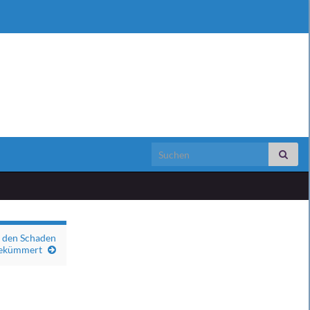
Search for:
m den Schaden
ekümmert