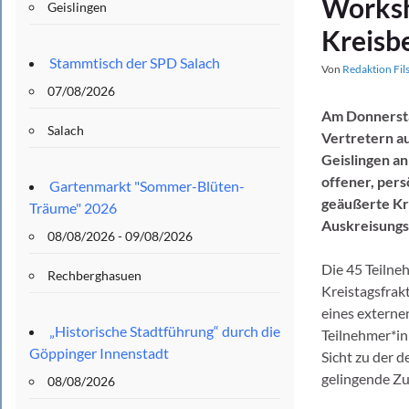
Worksh
Geislingen
Kreisb
Stammtisch der SPD Salach
Von
Redaktion Fil
07/08/2026
Am Donnersta
Salach
Vertretern au
Geislingen an
offener, pers
Gartenmarkt "Sommer-Blüten-
geäußerte Kri
Träume" 2026
Auskreisung
08/08/2026 - 09/08/2026
Die 45 Teilne
Rechberghasuen
Kreistagsfrak
eines externe
„Historische Stadtführung“ durch die
Teilnehmer*in
Göppinger Innenstadt
Sicht zu der d
gelingende Z
08/08/2026