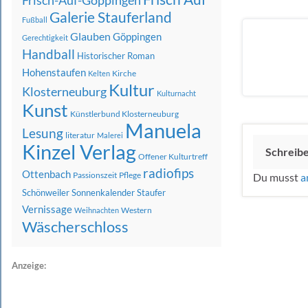
Frisch-Auf-Göppingen
Galerie Stauferland
Fußball
Glauben
Göppingen
Gerechtigkeit
Handball
Historischer Roman
Hohenstaufen
Kirche
Kelten
Kultur
Klosterneuburg
Kulturnacht
Kunst
Künstlerbund Klosterneuburg
Manuela
Lesung
literatur
Malerei
Kinzel Verlag
Schreib
Offener Kulturtreff
radiofips
Ottenbach
Passionszeit
Pflege
Du musst
a
Schönweiler
Sonnenkalender
Staufer
Vernissage
Western
Weihnachten
Wäscherschloss
Anzeige: