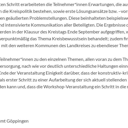
ten Schritt erarbeiteten die Teilnehmer*innen Erwartungen, die au
 die Kreispolitik bestehen, sowie erste Lösungsansätze bzw. –vo
n geäußerten Problemstellungen. Diese beinhalteten beispielswe
nd intensivierte Kommunikation aller Beteiligten. Die Ergebnisse 
den in der Klausur des Kreistags Ende September aufgegriffen, 
werpunktmäßig das Thema Kreisbewusstsein behandelt; zudem fin
 mit den weiteren Kommunen des Landkreises zu ebendieser Them
eilnehmer*innen zu den einzelnen Themen, allen voran zu dem T
rsorgung, nach wie vor deutlich unterschiedliche Haltungen ein
nde der Veranstaltung Einigkeit darüber, dass der konstruktiv-kr
als erster Schritt zu einer Aufarbeitung der sich aktuell stellende
en kann und, dass die Workshop-Veranstaltung ein Schritt in die r
amt Göppingen