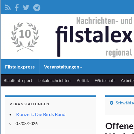
Filstalexpress
Veranstaltungen
Blaulichtreport
Lokalnachrichten
Politik
Wirtschaft
Arbeit
Schwäbisc
VERANSTALTUNGEN
Konzert: Die Birds Band
Offener
07/08/2026