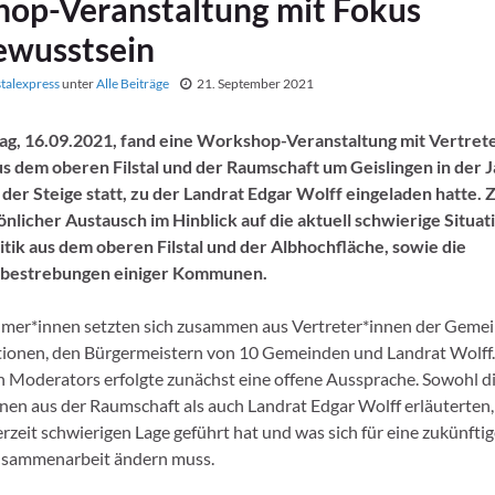
op-Veranstaltung mit Fokus
ewusstsein
stalexpress
unter
Alle Beiträge
21. September 2021
g, 16.09.2021, fand eine Workshop-Veranstaltung mit Vertret
s dem oberen Filstal und der Raumschaft um Geislingen in der J
 der Steige statt, zu der Landrat Edgar Wolff eingeladen hatte. Z
önlicher Austausch im Hinblick auf die aktuell schwierige Situati
tik aus dem oberen Filstal und der Albhochfläche, sowie die
sbestrebungen einiger Kommunen.
hmer*innen setzten sich zusammen aus Vertreter*innen der Gemei
tionen, den Bürgermeistern von 10 Gemeinden und Landrat Wolff.
n Moderators erfolgte zunächst eine offene Aussprache. Sowohl d
nen aus der Raumschaft als auch Landrat Edgar Wolff erläuterten,
erzeit schwierigen Lage geführt hat und was sich für eine zukünftig
usammenarbeit ändern muss.