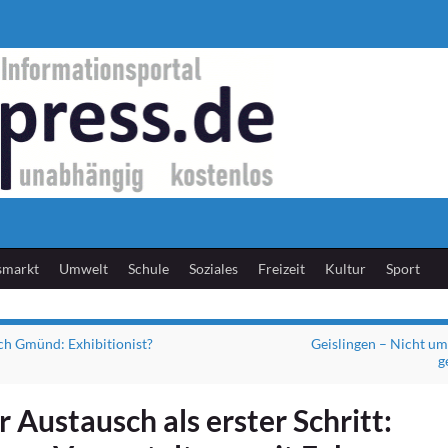
smarkt
Umwelt
Schule
Soziales
Freizeit
Kultur
Sport
h Gmünd: Exhibitionist?
Geislingen – Nicht u
g
 Austausch als erster Schritt: