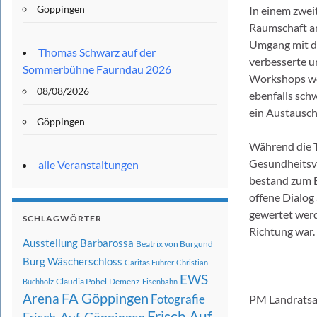
Göppingen
In einem zwei
Raumschaft an
Umgang mit de
Thomas Schwarz auf der
verbesserte u
Sommerbühne Faurndau 2026
Workshops wer
08/08/2026
ebenfalls sch
ein Austausch
Göppingen
Während die T
Gesundheitsve
alle Veranstaltungen
bestand zum E
offene Dialog 
gewertet werd
SCHLAGWÖRTER
Richtung war.
Ausstellung
Barbarossa
Beatrix von Burgund
Burg Wäscherschloss
Caritas Führer
Christian
EWS
Claudia Pohel
Demenz
Buchholz
Eisenbahn
FA Göppingen
Arena
Fotografie
PM Landrats
Frisch Auf