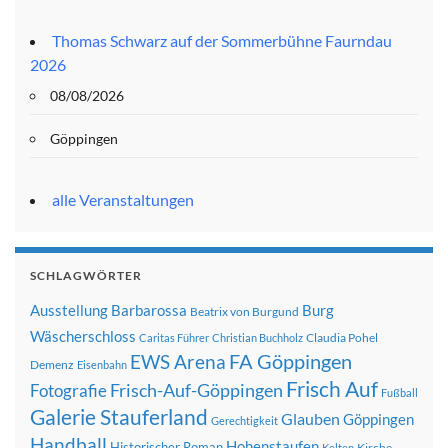
Thomas Schwarz auf der Sommerbühne Faurndau
2026
08/08/2026
Göppingen
alle Veranstaltungen
SCHLAGWÖRTER
Ausstellung
Barbarossa
Burg
Beatrix von Burgund
Wäscherschloss
Claudia Pohel
Caritas Führer
Christian Buchholz
FA Göppingen
EWS Arena
Demenz
Eisenbahn
Frisch Auf
Frisch-Auf-Göppingen
Fotografie
Fußball
Galerie Stauferland
Glauben
Göppingen
Gerechtigkeit
Handball
Hohenstaufen
Historischer Roman
Kirche
Kelten