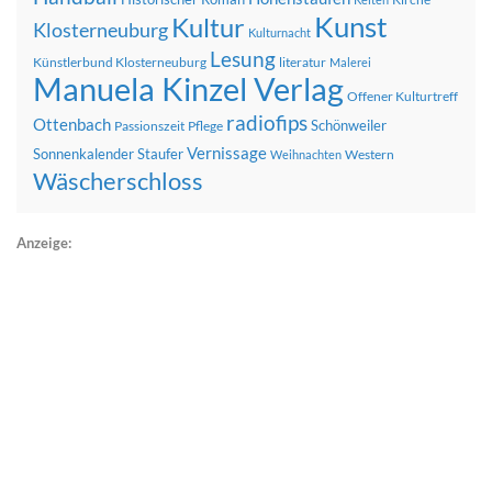
Kunst
Kultur
Klosterneuburg
Kulturnacht
Lesung
Künstlerbund Klosterneuburg
literatur
Malerei
Manuela Kinzel Verlag
Offener Kulturtreff
radiofips
Ottenbach
Schönweiler
Passionszeit
Pflege
Vernissage
Sonnenkalender
Staufer
Western
Weihnachten
Wäscherschloss
Anzeige: