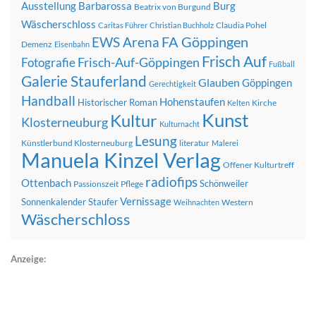
Ausstellung
Barbarossa
Burg
Beatrix von Burgund
Wäscherschloss
Claudia Pohel
Caritas Führer
Christian Buchholz
FA Göppingen
EWS Arena
Demenz
Eisenbahn
Frisch Auf
Frisch-Auf-Göppingen
Fotografie
Fußball
Galerie Stauferland
Glauben
Göppingen
Gerechtigkeit
Handball
Hohenstaufen
Historischer Roman
Kirche
Kelten
Kunst
Kultur
Klosterneuburg
Kulturnacht
Lesung
Künstlerbund Klosterneuburg
literatur
Malerei
Manuela Kinzel Verlag
Offener Kulturtreff
radiofips
Ottenbach
Schönweiler
Passionszeit
Pflege
Vernissage
Sonnenkalender
Staufer
Western
Weihnachten
Wäscherschloss
Anzeige: