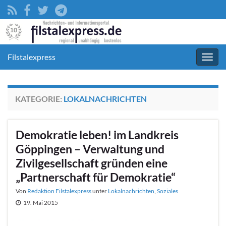
Filstalexpress
Navig
umsc
KATEGORIE:
LOKALNACHRICHTEN
Demokratie leben! im Landkreis
Göppingen – Verwaltung und
Zivilgesellschaft gründen eine
„Partnerschaft für Demokratie“
Von
Redaktion Filstalexpress
unter
Lokalnachrichten
,
Soziales
19. Mai 2015