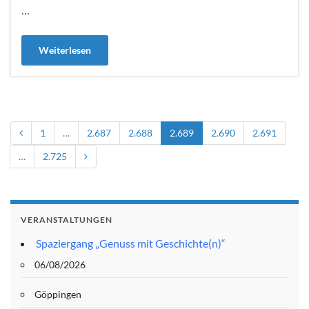
…
Weiterlesen
1
…
2.687
2.688
2.689
2.690
2.691
…
2.725
VERANSTALTUNGEN
Spaziergang „Genuss mit Geschichte(n)“
06/08/2026
Göppingen