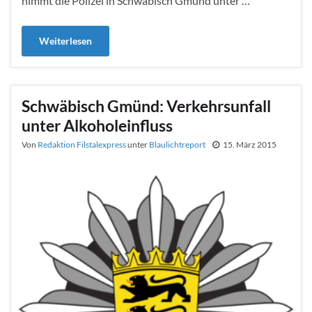
nimmt die Polizei in Schwäbisch Gmünd unter …
Weiterlesen
Schwäbisch Gmünd: Verkehrsunfall
unter Alkoholeinfluss
Von
Redaktion Filstalexpress
unter
Blaulichtreport
15. März 2015