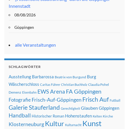
Innenstadt
08/08/2026
Göppingen
alle Veranstaltungen
SCHLAGWÖRTER
Ausstellung
Barbarossa
Burg
Beatrix von Burgund
Wäscherschloss
Claudia Pohel
Caritas Führer
Christian Buchholz
FA Göppingen
EWS Arena
Demenz
Eisenbahn
Frisch Auf
Frisch-Auf-Göppingen
Fotografie
Fußball
Galerie Stauferland
Glauben
Göppingen
Gerechtigkeit
Handball
Hohenstaufen
Historischer Roman
Kirche
Kelten
Kunst
Kultur
Klosterneuburg
Kulturnacht