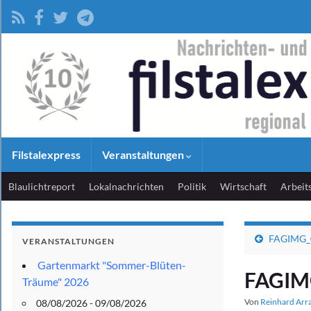
Filstalexpress
Veranstaltungen
Blaulichtreport
Lokalnachrichten
Politik
Wirtschaft
Arbeit
FAGIMG_
VERANSTALTUNGEN
Gartenmarkt "Sommer-Blüten-
FAGIM
Träume" 2026
Von
Reinhard Arr
08/08/2026 - 09/08/2026