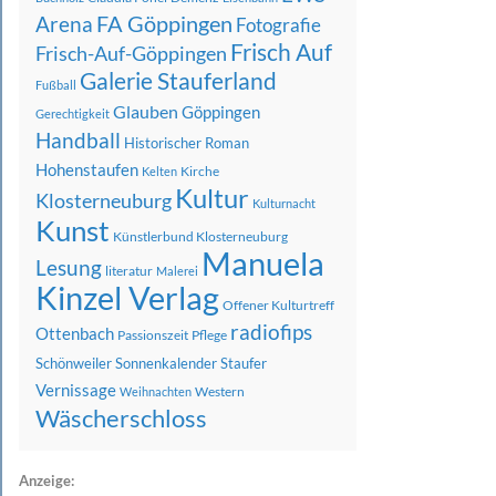
FA Göppingen
Arena
Fotografie
Frisch Auf
Frisch-Auf-Göppingen
Galerie Stauferland
Fußball
Glauben
Göppingen
Gerechtigkeit
Handball
Historischer Roman
Hohenstaufen
Kirche
Kelten
Kultur
Klosterneuburg
Kulturnacht
Kunst
Künstlerbund Klosterneuburg
Manuela
Lesung
literatur
Malerei
Kinzel Verlag
Offener Kulturtreff
radiofips
Ottenbach
Passionszeit
Pflege
Schönweiler
Sonnenkalender
Staufer
Vernissage
Western
Weihnachten
Wäscherschloss
Anzeige: