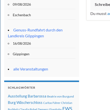
Schreib
09/08/2026
Du musst
a
Eschenbach
Genuss-Rundfahrt durch den
Landkreis Göppingen
16/08/2026
Göppingen
alle Veranstaltungen
SCHLAGWÖRTER
Ausstellung
Barbarossa
Beatrix von Burgund
Burg Wäscherschloss
Caritas Führer
Christian
EWS
Claudia Pohel
Demenz
Buchholz
Eisenbahn