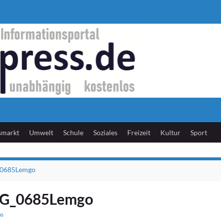
smarkt
Umwelt
Schule
Soziales
Freizeit
Kultur
Sport
0685Lemgo
G_0685Lemgo
as