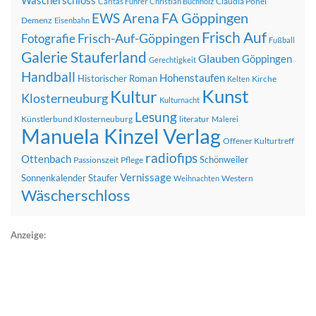
Wäscherschloss
Claudia Pohel
Caritas Führer
Christian Buchholz
FA Göppingen
EWS Arena
Demenz
Eisenbahn
Frisch Auf
Frisch-Auf-Göppingen
Fotografie
Fußball
Galerie Stauferland
Glauben
Göppingen
Gerechtigkeit
Handball
Hohenstaufen
Historischer Roman
Kirche
Kelten
Kunst
Kultur
Klosterneuburg
Kulturnacht
Lesung
Künstlerbund Klosterneuburg
literatur
Malerei
Manuela Kinzel Verlag
Offener Kulturtreff
radiofips
Ottenbach
Schönweiler
Passionszeit
Pflege
Vernissage
Sonnenkalender
Staufer
Western
Weihnachten
Wäscherschloss
Anzeige: