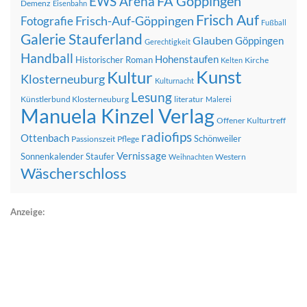
FA Göppingen
EWS Arena
Demenz
Eisenbahn
Frisch Auf
Frisch-Auf-Göppingen
Fotografie
Fußball
Galerie Stauferland
Glauben
Göppingen
Gerechtigkeit
Handball
Hohenstaufen
Historischer Roman
Kirche
Kelten
Kunst
Kultur
Klosterneuburg
Kulturnacht
Lesung
Künstlerbund Klosterneuburg
literatur
Malerei
Manuela Kinzel Verlag
Offener Kulturtreff
radiofips
Ottenbach
Schönweiler
Passionszeit
Pflege
Vernissage
Sonnenkalender
Staufer
Western
Weihnachten
Wäscherschloss
Anzeige: