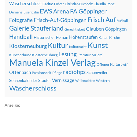
Wäscherschloss
Claudia Pohel
Caritas Führer
Christian Buchholz
FA Göppingen
EWS Arena
Demenz
Eisenbahn
Frisch Auf
Frisch-Auf-Göppingen
Fotografie
Fußball
Galerie Stauferland
Glauben
Göppingen
Gerechtigkeit
Handball
Hohenstaufen
Historischer Roman
Kirche
Kelten
Kunst
Kultur
Klosterneuburg
Kulturnacht
Lesung
Künstlerbund Klosterneuburg
literatur
Malerei
Manuela Kinzel Verlag
Offener Kulturtreff
radiofips
Ottenbach
Schönweiler
Passionszeit
Pflege
Vernissage
Sonnenkalender
Staufer
Western
Weihnachten
Wäscherschloss
Anzeige: