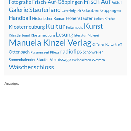
Frisch Auf
Frisch-Auf-Göppingen
Fotografie
Fußball
Galerie Stauferland
Glauben
Göppingen
Gerechtigkeit
Handball
Hohenstaufen
Historischer Roman
Kirche
Kelten
Kunst
Kultur
Klosterneuburg
Kulturnacht
Lesung
Künstlerbund Klosterneuburg
literatur
Malerei
Manuela Kinzel Verlag
Offener Kulturtreff
radiofips
Ottenbach
Schönweiler
Passionszeit
Pflege
Vernissage
Sonnenkalender
Staufer
Western
Weihnachten
Wäscherschloss
Anzeige: