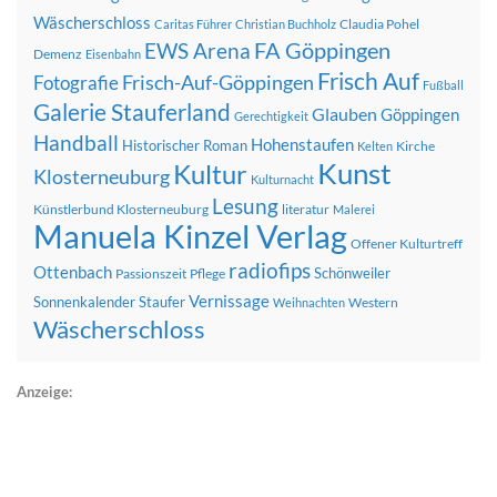
Wäscherschloss
Claudia Pohel
Caritas Führer
Christian Buchholz
FA Göppingen
EWS Arena
Demenz
Eisenbahn
Frisch Auf
Frisch-Auf-Göppingen
Fotografie
Fußball
Galerie Stauferland
Glauben
Göppingen
Gerechtigkeit
Handball
Hohenstaufen
Historischer Roman
Kirche
Kelten
Kunst
Kultur
Klosterneuburg
Kulturnacht
Lesung
Künstlerbund Klosterneuburg
literatur
Malerei
Manuela Kinzel Verlag
Offener Kulturtreff
radiofips
Ottenbach
Schönweiler
Passionszeit
Pflege
Vernissage
Sonnenkalender
Staufer
Western
Weihnachten
Wäscherschloss
Anzeige: