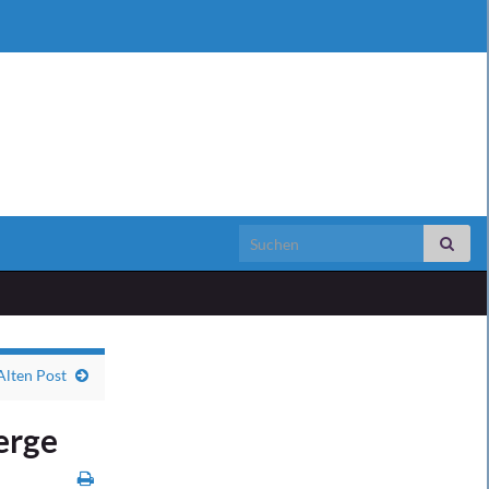
Search for:
Alten Post
erge