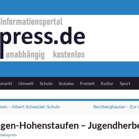
smarkt
Umwelt
Schule
Soziales
Freizeit
Kultur
Sport
sen – Albert-Schweizer-Schule
Rechberghausen – Zur 
gen-Hohenstaufen – Jugendherb
stalexpress