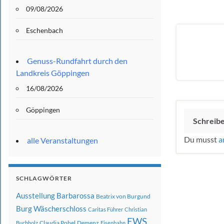
09/08/2026
Eschenbach
Genuss-Rundfahrt durch den
Landkreis Göppingen
16/08/2026
Göppingen
Schreib
Du musst
a
alle Veranstaltungen
SCHLAGWÖRTER
Ausstellung
Barbarossa
Beatrix von Burgund
Burg Wäscherschloss
Caritas Führer
Christian
EWS
Claudia Pohel
Demenz
Buchholz
Eisenbahn