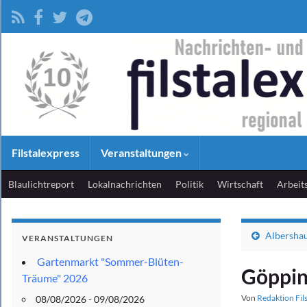
Filstalexpress
Veranstaltungen
Blaulichtreport
Lokalnachrichten
Politik
Wirtschaft
Arbeit
Albershau
VERANSTALTUNGEN
Gartenmarkt "Sommer-Blüten-
Göppin
Träume" 2026
Von
Redaktion Fil
08/08/2026 - 09/08/2026