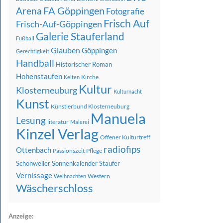
FA Göppingen
Arena
Fotografie
Frisch Auf
Frisch-Auf-Göppingen
Galerie Stauferland
Fußball
Glauben
Göppingen
Gerechtigkeit
Handball
Historischer Roman
Hohenstaufen
Kirche
Kelten
Kultur
Klosterneuburg
Kulturnacht
Kunst
Künstlerbund Klosterneuburg
Manuela
Lesung
literatur
Malerei
Kinzel Verlag
Offener Kulturtreff
radiofips
Ottenbach
Passionszeit
Pflege
Schönweiler
Sonnenkalender
Staufer
Vernissage
Western
Weihnachten
Wäscherschloss
Anzeige: