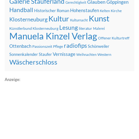
Galerie Stauferland
Glauben
Göppingen
Gerechtigkeit
Handball
Hohenstaufen
Historischer Roman
Kirche
Kelten
Kunst
Kultur
Klosterneuburg
Kulturnacht
Lesung
Künstlerbund Klosterneuburg
literatur
Malerei
Manuela Kinzel Verlag
Offener Kulturtreff
radiofips
Ottenbach
Schönweiler
Passionszeit
Pflege
Vernissage
Sonnenkalender
Staufer
Western
Weihnachten
Wäscherschloss
Anzeige: