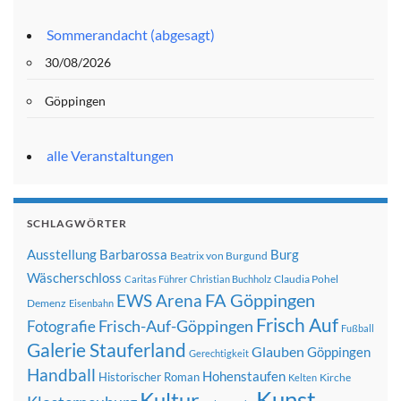
Sommerandacht (abgesagt)
30/08/2026
Göppingen
alle Veranstaltungen
SCHLAGWÖRTER
Ausstellung
Barbarossa
Burg
Beatrix von Burgund
Wäscherschloss
Claudia Pohel
Caritas Führer
Christian Buchholz
FA Göppingen
EWS Arena
Demenz
Eisenbahn
Frisch Auf
Frisch-Auf-Göppingen
Fotografie
Fußball
Galerie Stauferland
Glauben
Göppingen
Gerechtigkeit
Handball
Hohenstaufen
Historischer Roman
Kirche
Kelten
Kunst
Kultur