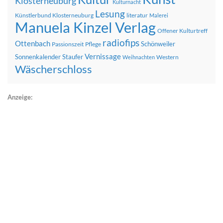
Klosterneuburg
Kulturnacht
Lesung
Künstlerbund Klosterneuburg
literatur
Malerei
Manuela Kinzel Verlag
Offener Kulturtreff
radiofips
Ottenbach
Schönweiler
Passionszeit
Pflege
Vernissage
Sonnenkalender
Staufer
Western
Weihnachten
Wäscherschloss
Anzeige: