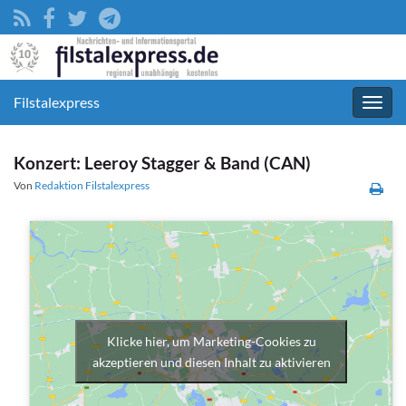
Filstalexpress
Navig
umsc
Konzert: Leeroy Stagger & Band (CAN)
Von
Redaktion Filstalexpress
Klicke hier, um Marketing-Cookies zu
akzeptieren und diesen Inhalt zu aktivieren