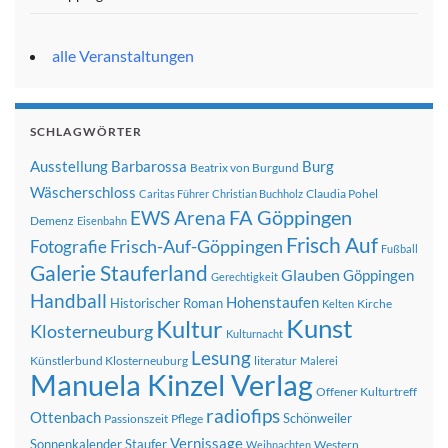
alle Veranstaltungen
SCHLAGWÖRTER
Ausstellung
Barbarossa
Burg
Beatrix von Burgund
Wäscherschloss
Claudia Pohel
Caritas Führer
Christian Buchholz
FA Göppingen
EWS Arena
Demenz
Eisenbahn
Frisch Auf
Frisch-Auf-Göppingen
Fotografie
Fußball
Galerie Stauferland
Glauben
Göppingen
Gerechtigkeit
Handball
Hohenstaufen
Historischer Roman
Kirche
Kelten
Kunst
Kultur
Klosterneuburg
Kulturnacht
Lesung
Künstlerbund Klosterneuburg
literatur
Malerei
Manuela Kinzel Verlag
Offener Kulturtreff
radiofips
Ottenbach
Schönweiler
Passionszeit
Pflege
Vernissage
Sonnenkalender
Staufer
Western
Weihnachten