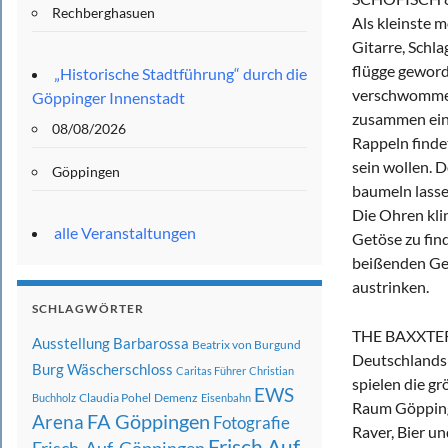
Rechberghasuen
Als kleinste 
Gitarre, Schl
flügge gewor
„Historische Stadtführung“ durch die
verschwommen 
Göppinger Innenstadt
zusammen ein 
08/08/2026
Rappeln finde
sein wollen. D
Göppingen
baumeln lasse
Die Ohren kli
alle Veranstaltungen
Getöse zu find
beißenden Geg
austrinken.
SCHLAGWÖRTER
THE BAXXTE
Ausstellung
Barbarossa
Beatrix von Burgund
Deutschlands
Burg Wäscherschloss
Caritas Führer
Christian
spielen die g
EWS
Claudia Pohel
Demenz
Buchholz
Eisenbahn
Raum Göppinge
FA Göppingen
Arena
Fotografie
Raver, Bier un
Frisch Auf