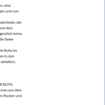
n, eine
egen und nun
erlieder, die
 und dem
gentlich keine
die Seele
die Ruhe im
en in den
abliefern,
ER BOYS
innen aus dem
en Rocker und