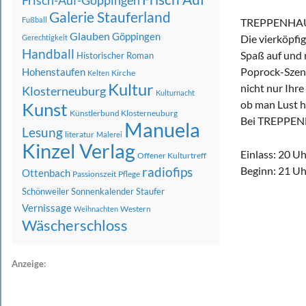
Frisch-Auf-Göppingen
Galerie Stauferland
Fußball
TREPPENHA
Glauben
Göppingen
Die vierköpfi
Gerechtigkeit
Handball
Spaß auf und 
Historischer Roman
Poprock-Szene
Hohenstaufen
Kirche
Kelten
Kultur
nicht nur Ihre
Klosterneuburg
Kulturnacht
ob man Lust h
Kunst
Künstlerbund Klosterneuburg
Bei TREPPENH
Manuela
Lesung
literatur
Malerei
Kinzel Verlag
Einlass: 20 U
Offener Kulturtreff
Beginn: 21 Uh
radiofips
Ottenbach
Passionszeit
Pflege
Schönweiler
Sonnenkalender
Staufer
Vernissage
Western
Weihnachten
Wäscherschloss
Anzeige: