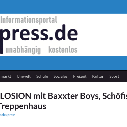
smarkt
Umwelt
Schule
Soziales
Freizeit
Kultur
Sport
OSION mit Baxxter Boys, Schöfi
Treppenhaus
stalexpress