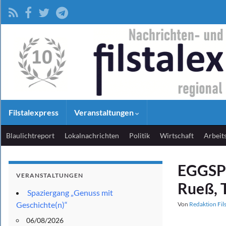
Filstalexpress
Veranstaltungen
Blaulichtreport
Lokalnachrichten
Politik
Wirtschaft
Arbeit
EGGSPL
VERANSTALTUNGEN
Rueß, 
Spaziergang „Genuss mit
Geschichte(n)“
Von
Redaktion Fil
06/08/2026