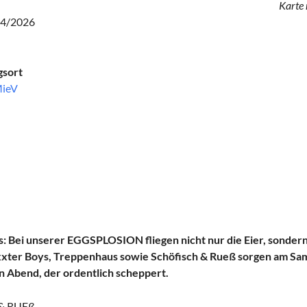
Karte 
04/2026
gsort
MieV
s: Bei unserer EGGSPLOSION fliegen nicht nur die Eier, sondern
xxter Boys, Treppenhaus sowie Schöfisch & Rueß sorgen am Sam
en Abend, der ordentlich scheppert.
& RUEß