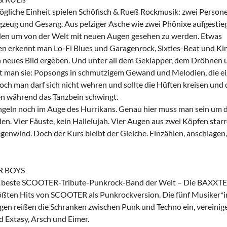
mögliche Einheit spielen Schöfisch & Rueß Rockmusik: zwei Persone
agzeug und Gesang. Aus pelziger Asche wie zwei Phönixe aufgesti
den um von der Welt mit neuen Augen gesehen zu werden. Etwas
erkennt man Lo-Fi Blues und Garagenrock, Sixties-Beat und Kind
neues Bild ergeben. Und unter all dem Geklapper, dem Dröhnen
t man sie: Popsongs in schmutzigem Gewand und Melodien, die ei
och man darf sich nicht wehren und sollte die Hüften kreisen und 
n während das Tanzbein schwingt.
ngeln noch im Auge des Hurrikans. Genau hier muss man sein um 
en. Vier Fäuste, kein Hallelujah. Vier Augen aus zwei Köpfen starr
enwind. Doch der Kurs bleibt der Gleiche. Einzählen, anschlagen, 
R BOYS
 beste SCOOTER-Tribute-Punkrock-Band der Welt – Die BAXXT
rößten Hits von SCOOTER als Punkrockversion. Die fünf Musiker*
n reißen die Schranken zwischen Punk und Techno ein, vereinig
d Extasy, Arsch und Eimer.