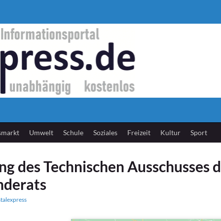
smarkt
Umwelt
Schule
Soziales
Freizeit
Kultur
Sport
ng des Technischen Ausschusses 
derats
stalexpress