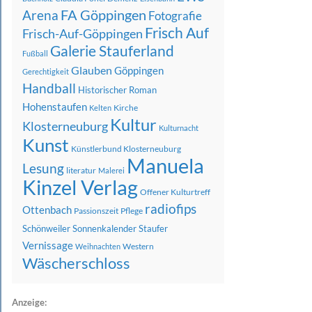
FA Göppingen
Arena
Fotografie
Frisch Auf
Frisch-Auf-Göppingen
Galerie Stauferland
Fußball
Glauben
Göppingen
Gerechtigkeit
Handball
Historischer Roman
Hohenstaufen
Kirche
Kelten
Kultur
Klosterneuburg
Kulturnacht
Kunst
Künstlerbund Klosterneuburg
Manuela
Lesung
literatur
Malerei
Kinzel Verlag
Offener Kulturtreff
radiofips
Ottenbach
Passionszeit
Pflege
Schönweiler
Sonnenkalender
Staufer
Vernissage
Western
Weihnachten
Wäscherschloss
Anzeige: