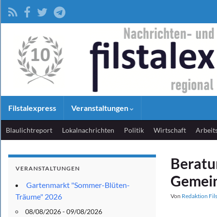
Filstalexpress
Veranstaltungen
Blaulichtreport
Lokalnachrichten
Politik
Wirtschaft
Arbeit
Beratu
VERANSTALTUNGEN
Gemein
Gartenmarkt "Sommer-Blüten-
Träume" 2026
Von
Redaktion Fil
08/08/2026 - 09/08/2026