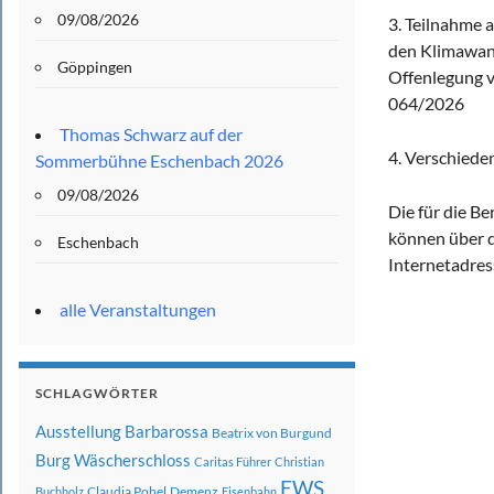
09/08/2026
3. Teilnahme
den Klimawand
Göppingen
Offenlegung v
064/2026
Thomas Schwarz auf der
4. Verschiede
Sommerbühne Eschenbach 2026
09/08/2026
Die für die B
können über d
Eschenbach
Internetadres
alle Veranstaltungen
SCHLAGWÖRTER
Ausstellung
Barbarossa
Beatrix von Burgund
Burg Wäscherschloss
Caritas Führer
Christian
EWS
Claudia Pohel
Demenz
Buchholz
Eisenbahn