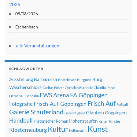
2026
09/08/2026
Eschenbach
alle Veranstaltungen
SCHLAGWÖRTER
Ausstellung
Barbarossa
Burg
Beatrix von Burgund
Wäscherschloss
Claudia Pohel
Caritas Führer
Christian Buchholz
FA Göppingen
EWS Arena
Demenz
Eisenbahn
Frisch Auf
Frisch-Auf-Göppingen
Fotografie
Fußball
Galerie Stauferland
Glauben
Göppingen
Gerechtigkeit
Handball
Hohenstaufen
Historischer Roman
Kirche
Kelten
Kunst
Kultur
Klosterneuburg
Kulturnacht