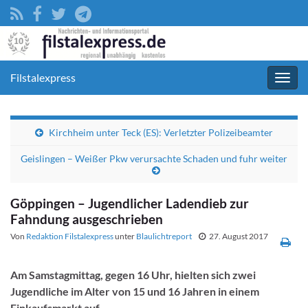
Filstalexpress
Navig
umsc
Kirchheim unter Teck (ES): Verletzter Polizeibeamter
Geislingen – Weißer Pkw verursachte Schaden und fuhr weiter
Göppingen – Jugendlicher Ladendieb zur
Fahndung ausgeschrieben
Von
Redaktion Filstalexpress
unter
Blaulichtreport
27. August 2017
Am Samstagmittag, gegen 16 Uhr, hielten sich zwei
Jugendliche im Alter von 15 und 16 Jahren in einem
Einkaufsmarkt auf.