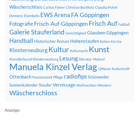
Wäscherschloss
Claudia Pohel
Caritas Führer
Christian Buchholz
FA Göppingen
EWS Arena
Demenz
Eisenbahn
Frisch Auf
Frisch-Auf-Göppingen
Fotografie
Fußball
Galerie Stauferland
Glauben
Göppingen
Gerechtigkeit
Handball
Hohenstaufen
Historischer Roman
Kirche
Kelten
Kunst
Kultur
Klosterneuburg
Kulturnacht
Lesung
Künstlerbund Klosterneuburg
literatur
Malerei
Manuela Kinzel Verlag
Offener Kulturtreff
radiofips
Ottenbach
Schönweiler
Passionszeit
Pflege
Vernissage
Sonnenkalender
Staufer
Western
Weihnachten
Wäscherschloss
Anzeige: