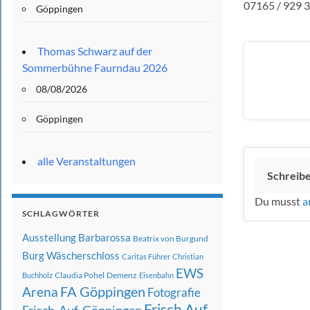
07165 / 929 3
Göppingen
Thomas Schwarz auf der
Sommerbühne Faurndau 2026
08/08/2026
Göppingen
alle Veranstaltungen
Schreib
Du musst
a
SCHLAGWÖRTER
Ausstellung
Barbarossa
Beatrix von Burgund
Burg Wäscherschloss
Caritas Führer
Christian
EWS
Claudia Pohel
Demenz
Buchholz
Eisenbahn
FA Göppingen
Arena
Fotografie
Frisch Auf