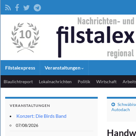
Filstalexpress
Veranstaltungen
Blaulichtreport
Lokalnachrichten
Politik
Wirtschaft
Arbeit
Schwäbis
VERANSTALTUNGEN
Autodach
Konzert: Die Birds Band
07/08/2026
Handwe