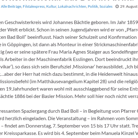
r
Alle Beiträge
,
Filstalexpress
,
Kultur
,
Lokalnachrichten
,
Politik
,
Soziales
29. August
en Geschwisterkreis wird Johannes Bächtle geboren. Im Jahr 1859 
 der Welt erblickt. Schon in seinen Jugendjahren wird er von „Pfa
en Bad Boll“ beeinflusst. Nach seiner Schulzeit und Konfirmation
e in Göppingen, ist dann als Monteur in einer Strickmaschinenfabri
tig (wo er seine spätere Frau Maria Agnes Staiger aus Sondelfinge
ls Arbeiter in der Maschinenfabrik Esslingen. Dort beeindruckt ihn
tvikar‘), so dass sich sein Berufsziel ‚Missionar‘ herausbildet. „Ich
…aber der Herr hat mich dazu bestimmt, in die Heidenwelt hinaus
ssionsbefehl (im Matthäusevangelium Kapitel 28) und die religi
n 19.Jahrhundert waren wohl mit ausschlaggebend für seine Ent
ächtle 1886 bei der Basler Mission. Mehr soll hier noch nicht ver
ressanten Spaziergang durch Bad Boll – in Begleitung von Pfarrer 
rd herzlich eingeladen. Die Veranstaltung – im Rahmen vom Somm
– findet am Donnerstag, 7. September von 15 bis 17 Uhr statt. Tre
r Kreissparkasse. Es wird bis 4. September beim Manuela Kinzel Ve