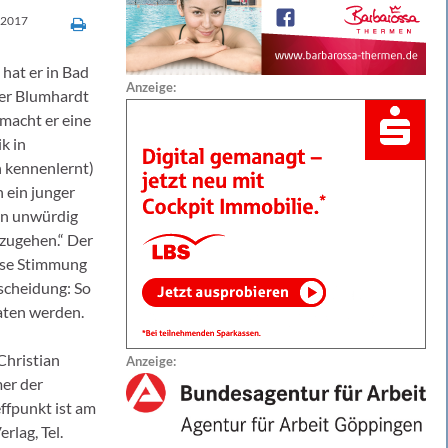
 2017
hat er in Bad
Anzeige:
rrer Blumhardt
 macht er eine
k in
n kennenlernt)
 ein junger
 bin unwürdig
zugehen.“ Der
öse Stimmung
scheidung: So
raten werden.
Christian
Anzeige:
er der
ffpunkt ist am
rlag, Tel.