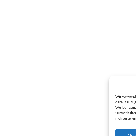
Wir verwende
darauf zuzug
Werbung anzu
Surfverhalte
nicht erteil
Akze