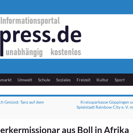
smarkt
Umwelt
Schule
Soziales
Freizeit
Kultur
Sport
ch Gmünd: Tanz auf dem
Kreissparkasse Göppingen un
Spielstadt Rainbow City e. V. 
rkermissionar aus Boll in Afrika