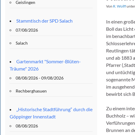
Geislingen
Von
R. Wolff
unte
Stammtisch der SPD Salach
In einen groß
Boll das Licht
07/08/2026
im benachbart
Salach
Schlosserlehr
Reutlingen tä
und ab 1883 a
Gartenmarkt "Sommer-Blüten-
Pfarrer (‚Stad
Träume" 2026
und untüchtig
08/08/2026 - 09/08/2026
sogenannte Mi
im ausgehende
Rechberghasuen
bewirbt sich B
Zu einem inte
„Historische Stadtführung“ durch die
Buchholz – wi
Göppinger Innenstadt
Verführungen 
08/08/2026
Brunnen an de