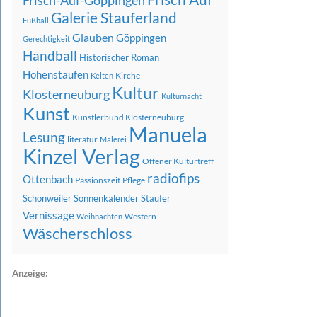
Frisch-Auf-Göppingen
Galerie Stauferland
Fußball
Glauben
Göppingen
Gerechtigkeit
Handball
Historischer Roman
Hohenstaufen
Kirche
Kelten
Kultur
Klosterneuburg
Kulturnacht
Kunst
Künstlerbund Klosterneuburg
Manuela
Lesung
literatur
Malerei
Kinzel Verlag
Offener Kulturtreff
radiofips
Ottenbach
Passionszeit
Pflege
Schönweiler
Sonnenkalender
Staufer
Vernissage
Western
Weihnachten
Wäscherschloss
Anzeige: