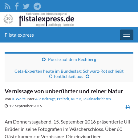
Filstalexpress
Navig
umsc
Poesie auf dem Rechberg
Ceta-Experten heute im Bundestag: Schwarz-Rot schließt
Öffentlichkeit aus
Vernissage von unberührter und reiner Natur
Von
R. Wolff
unter
Alle Beiträge
,
Freizeit
,
Kultur
,
Lokalnachrichten
19. September 2016
Am Donnerstagabend, 15. September 2016 präsentierte Uli
Brüderlin seine Fotografien im Wäscherschloss. Über 60
Gäste kamen zur Vernissage. Die einzigartigen