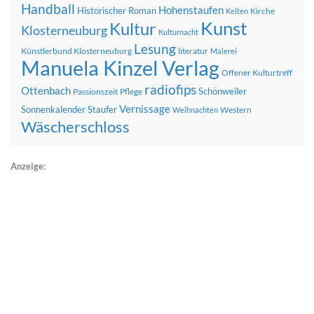
Handball
Hohenstaufen
Historischer Roman
Kirche
Kelten
Kunst
Kultur
Klosterneuburg
Kulturnacht
Lesung
Künstlerbund Klosterneuburg
literatur
Malerei
Manuela Kinzel Verlag
Offener Kulturtreff
radiofips
Ottenbach
Schönweiler
Passionszeit
Pflege
Vernissage
Sonnenkalender
Staufer
Western
Weihnachten
Wäscherschloss
Anzeige: