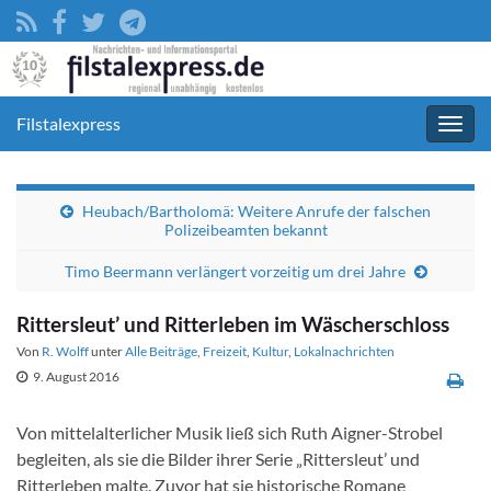
Filstalexpress
Navig
umsc
Heubach/Bartholomä: Weitere Anrufe der falschen
Polizeibeamten bekannt
Timo Beermann verlängert vorzeitig um drei Jahre
Rittersleut’ und Ritterleben im Wäscherschloss
Von
R. Wolff
unter
Alle Beiträge
,
Freizeit
,
Kultur
,
Lokalnachrichten
9. August 2016
Von mittelalterlicher Musik ließ sich Ruth Aigner-Strobel
begleiten, als sie die Bilder ihrer Serie „Rittersleut’ und
Ritterleben malte. Zuvor hat sie historische Romane