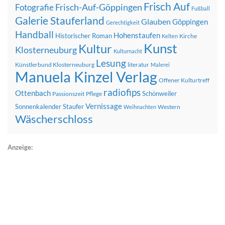
Frisch Auf
Frisch-Auf-Göppingen
Fotografie
Fußball
Galerie Stauferland
Glauben
Göppingen
Gerechtigkeit
Handball
Hohenstaufen
Historischer Roman
Kirche
Kelten
Kunst
Kultur
Klosterneuburg
Kulturnacht
Lesung
Künstlerbund Klosterneuburg
literatur
Malerei
Manuela Kinzel Verlag
Offener Kulturtreff
radiofips
Ottenbach
Schönweiler
Passionszeit
Pflege
Vernissage
Sonnenkalender
Staufer
Western
Weihnachten
Wäscherschloss
Anzeige: