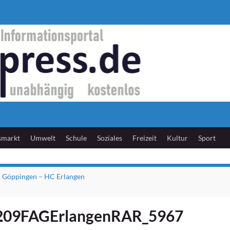
smarkt
Umwelt
Schule
Soziales
Freizeit
Kultur
Sport
A Göppingen – HC Erlangen
209FAGErlangenRAR_5967