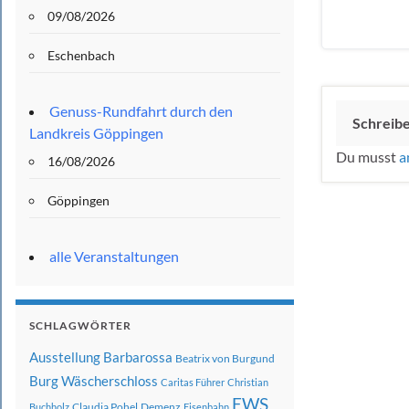
09/08/2026
Eschenbach
Genuss-Rundfahrt durch den
Schreib
Landkreis Göppingen
Du musst
a
16/08/2026
Göppingen
alle Veranstaltungen
SCHLAGWÖRTER
Ausstellung
Barbarossa
Beatrix von Burgund
Burg Wäscherschloss
Caritas Führer
Christian
EWS
Claudia Pohel
Demenz
Buchholz
Eisenbahn