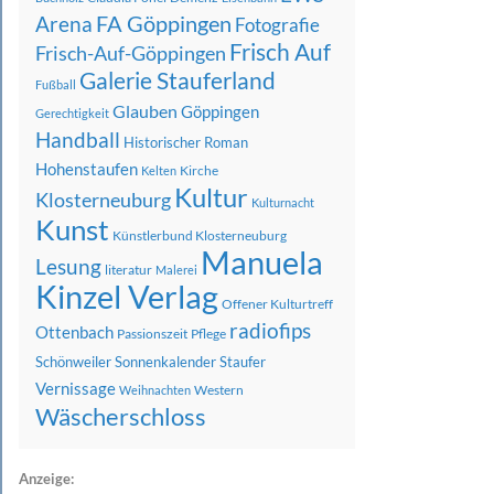
FA Göppingen
Arena
Fotografie
Frisch Auf
Frisch-Auf-Göppingen
Galerie Stauferland
Fußball
Glauben
Göppingen
Gerechtigkeit
Handball
Historischer Roman
Hohenstaufen
Kirche
Kelten
Kultur
Klosterneuburg
Kulturnacht
Kunst
Künstlerbund Klosterneuburg
Manuela
Lesung
literatur
Malerei
Kinzel Verlag
Offener Kulturtreff
radiofips
Ottenbach
Passionszeit
Pflege
Schönweiler
Sonnenkalender
Staufer
Vernissage
Western
Weihnachten
Wäscherschloss
Anzeige: