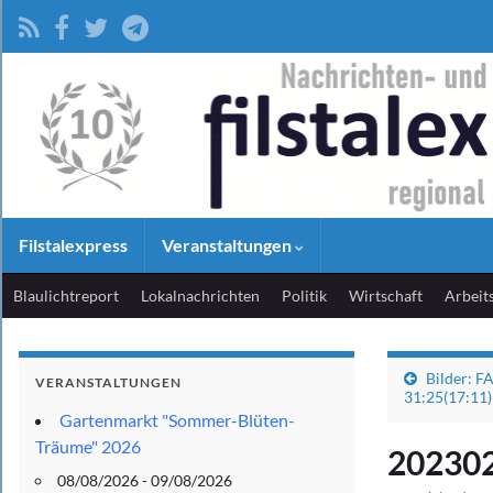
Filstalexpress
Veranstaltungen
Blaulichtreport
Lokalnachrichten
Politik
Wirtschaft
Arbeit
Bilder: F
VERANSTALTUNGEN
31:25(17:11)
Gartenmarkt "Sommer-Blüten-
Träume" 2026
20230
08/08/2026 - 09/08/2026