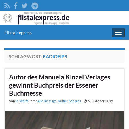
Filstalexpress
Navig
umsc
SCHLAGWORT:
RADIOFIPS
Autor des Manuela Kinzel Verlages
gewinnt Buchpreis der Essener
Buchmesse
Von
R. Wolff
unter
Alle Beiträge
,
Kultur
,
Soziales
9. Oktober 2015