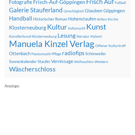
Frisch Auf
Frisch-Auf-Göppingen
Fotografie
Fußball
Galerie Stauferland
Glauben
Göppingen
Gerechtigkeit
Handball
Hohenstaufen
Historischer Roman
Kirche
Kelten
Kunst
Kultur
Klosterneuburg
Kulturnacht
Lesung
Künstlerbund Klosterneuburg
literatur
Malerei
Manuela Kinzel Verlag
Offener Kulturtreff
radiofips
Ottenbach
Schönweiler
Passionszeit
Pflege
Vernissage
Sonnenkalender
Staufer
Western
Weihnachten
Wäscherschloss
Anzeige: