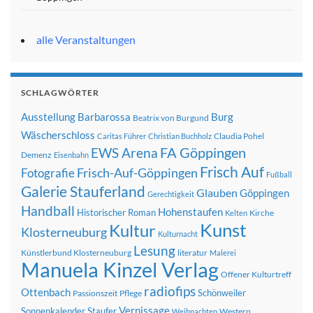
alle Veranstaltungen
SCHLAGWÖRTER
Ausstellung
Barbarossa
Burg
Beatrix von Burgund
Wäscherschloss
Claudia Pohel
Caritas Führer
Christian Buchholz
FA Göppingen
EWS Arena
Demenz
Eisenbahn
Frisch Auf
Frisch-Auf-Göppingen
Fotografie
Fußball
Galerie Stauferland
Glauben
Göppingen
Gerechtigkeit
Handball
Hohenstaufen
Historischer Roman
Kirche
Kelten
Kunst
Kultur
Klosterneuburg
Kulturnacht
Lesung
Künstlerbund Klosterneuburg
literatur
Malerei
Manuela Kinzel Verlag
Offener Kulturtreff
radiofips
Ottenbach
Schönweiler
Passionszeit
Pflege
Vernissage
Sonnenkalender
Staufer
Western
Weihnachten