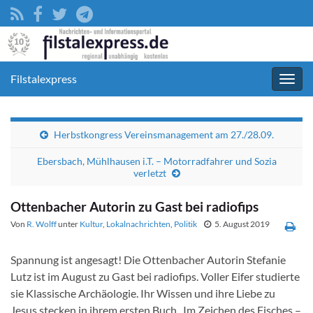
Filstalexpress
Navig
umsc
Herbstkongress Vereinsmanagement am 27./28.09.
Ebersbach, Mühlhausen i.T. – Motorradfahrer und Sozia
verletzt
Ottenbacher Autorin zu Gast bei radiofips
Von
R. Wolff
unter
Kultur
,
Lokalnachrichten
,
Politik
5. August 2019
Spannung ist angesagt! Die Ottenbacher Autorin Stefanie
Lutz ist im August zu Gast bei radiofips. Voller Eifer studierte
sie Klassische Archäologie. Ihr Wissen und ihre Liebe zu
Jesus stecken in ihrem ersten Buch „Im Zeichen des Fisches –