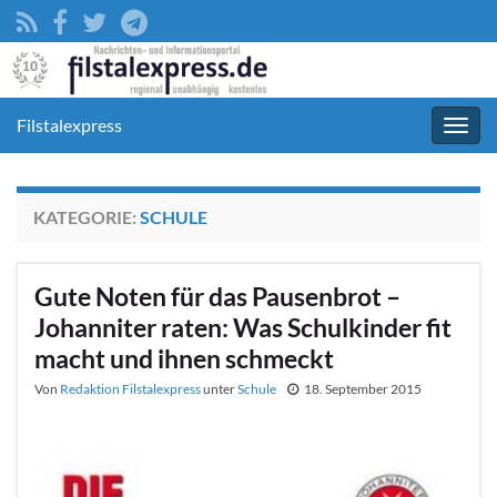
Filstalexpress
Navig
umsc
KATEGORIE:
SCHULE
Gute Noten für das Pausenbrot –
Johanniter raten: Was Schulkinder fit
macht und ihnen schmeckt
Von
Redaktion Filstalexpress
unter
Schule
18. September 2015