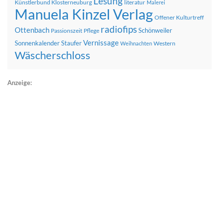
Lesung
Künstlerbund Klosterneuburg
literatur
Malerei
Manuela Kinzel Verlag
Offener Kulturtreff
radiofips
Ottenbach
Schönweiler
Passionszeit
Pflege
Vernissage
Sonnenkalender
Staufer
Western
Weihnachten
Wäscherschloss
Anzeige: