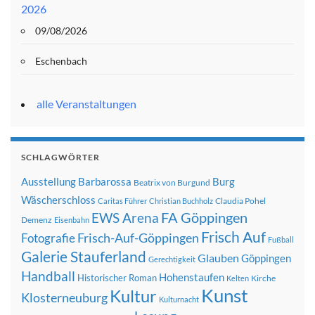
2026
09/08/2026
Eschenbach
alle Veranstaltungen
SCHLAGWÖRTER
Ausstellung
Barbarossa
Burg
Beatrix von Burgund
Wäscherschloss
Claudia Pohel
Caritas Führer
Christian Buchholz
FA Göppingen
EWS Arena
Demenz
Eisenbahn
Frisch Auf
Frisch-Auf-Göppingen
Fotografie
Fußball
Galerie Stauferland
Glauben
Göppingen
Gerechtigkeit
Handball
Hohenstaufen
Historischer Roman
Kirche
Kelten
Kunst
Kultur
Klosterneuburg
Kulturnacht