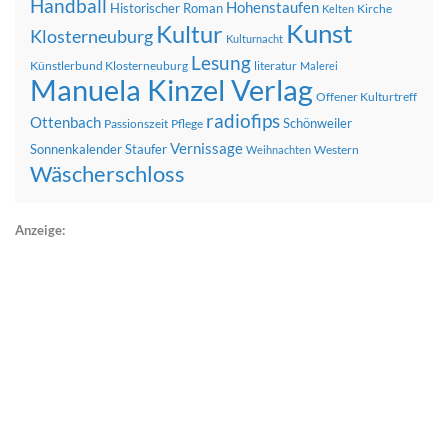
Handball
Hohenstaufen
Historischer Roman
Kirche
Kelten
Kunst
Kultur
Klosterneuburg
Kulturnacht
Lesung
Künstlerbund Klosterneuburg
literatur
Malerei
Manuela Kinzel Verlag
Offener Kulturtreff
radiofips
Ottenbach
Schönweiler
Passionszeit
Pflege
Vernissage
Sonnenkalender
Staufer
Western
Weihnachten
Wäscherschloss
Anzeige: