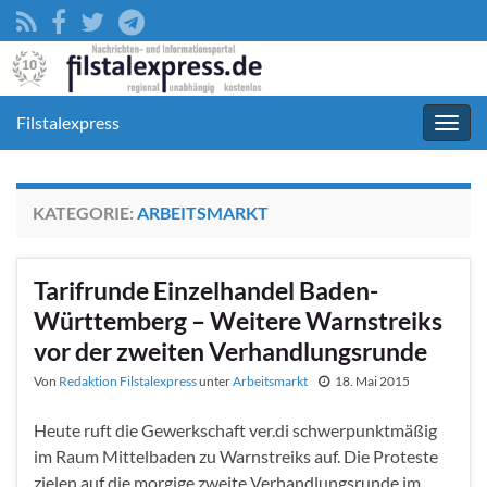
Filstalexpress
Navig
umsc
KATEGORIE:
ARBEITSMARKT
Tarifrunde Einzelhandel Baden-
Württemberg – Weitere Warnstreiks
vor der zweiten Verhandlungsrunde
Von
Redaktion Filstalexpress
unter
Arbeitsmarkt
18. Mai 2015
Heute ruft die Gewerkschaft ver.di schwerpunktmäßig
im Raum Mittelbaden zu Warnstreiks auf. Die Proteste
zielen auf die morgige zweite Verhandlungsrunde im