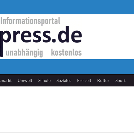
smarkt
Umwelt
Schule
Soziales
Freizeit
Kultur
Sport